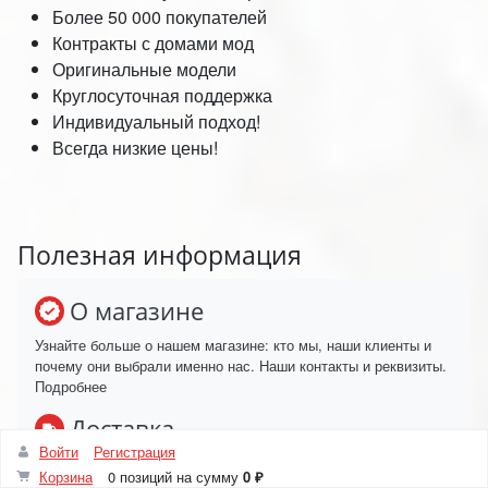
Более 50 000 покупателей
Контракты с домами мод
Оригинальные модели
Круглосуточная поддержка
Индивидуальный подход!
Всегда низкие цены!
Полезная информация
О магазине
Узнайте больше о нашем магазине: кто мы, наши клиенты и
почему они выбрали именно нас. Наши контакты и реквизиты.
Подробнее
Доставка
Войти
Регистрация
Доставим ваш заказ в любой регион России, в удобное время
Корзина
0 позиций
на сумму
0 ₽
и день. Работаем для вас, без выходных.