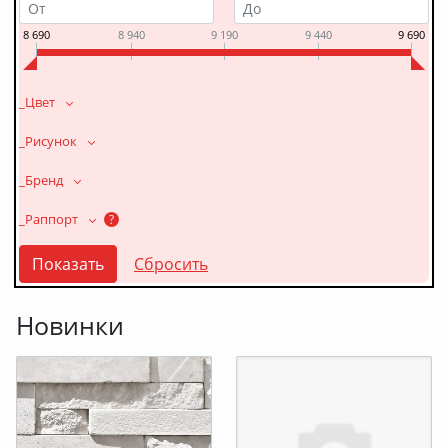
8 690
8 940
9 190
9 440
9 690
_Цвет
_Рисунок
_Бренд
_Раппорт
?
Новинки