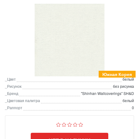
Южная Корея
_Цвет
белый
_Рисунок
без рисунка
_Бренд
"Shinhan Wallcoverings" SH&D
_Цветовая палитра
белый
_Раппорт
0