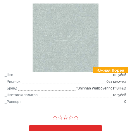
Южная Корея
_Цвет
голубой
_Рисунок
без рисунка
_Бренд
"Shinhan Wallcoverings" SH&D
_Цветовая палитра
голубой
_Раппорт
0