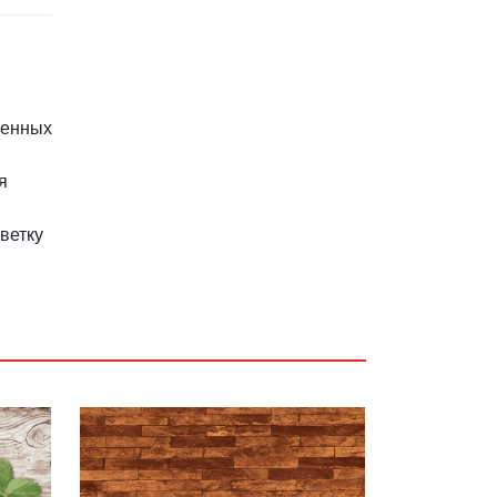
менных
я
ветку