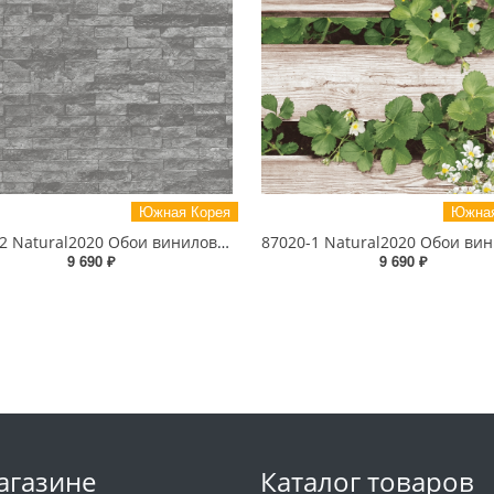
Южная Корея
Южная
88432-2 Natural2020 Обои виниловые на бумажной основе 1.06*15.6
9 690 ₽
9 690 ₽
агазине
Каталог товаров