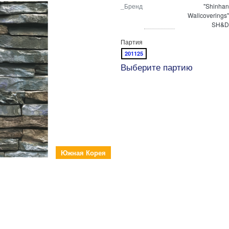
_Бренд
"Shinhan
Wallcoverings"
SH&D
Партия
201125
Выберите партию
Южная Корея