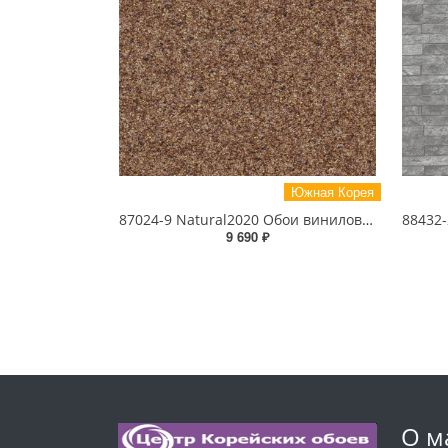
Южная Корея
87024-9 Natural2020 Обои виниловые на бумажной основе 1.06*15.6
9 690 ₽
О м