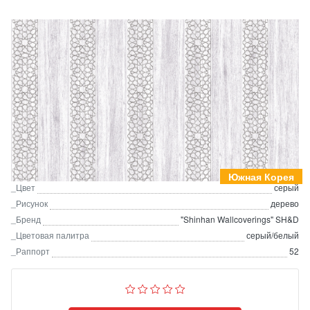
Южная Корея
_Цвет
серый
_Рисунок
дерево
_Бренд
"Shinhan Wallcoverings" SH&D
_Цветовая палитра
серый/белый
_Раппорт
52