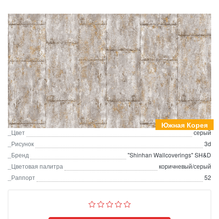
Южная Корея
_Цвет
серый
_Рисунок
3d
_Бренд
"Shinhan Wallcoverings" SH&D
_Цветовая палитра
коричневый/серый
_Раппорт
52