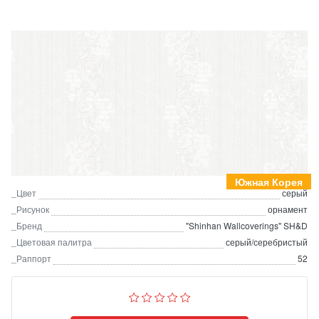
Южная Корея
_Цвет
серый
_Рисунок
орнамент
_Бренд
"Shinhan Wallcoverings" SH&D
_Цветовая палитра
серый/серебристый
_Раппорт
52