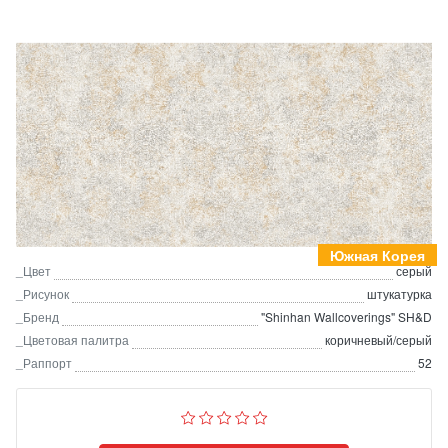
Южная Корея
_Цвет
серый
_Рисунок
штукатурка
_Бренд
"Shinhan Wallcoverings" SH&D
_Цветовая палитра
коричневый/серый
_Раппорт
52