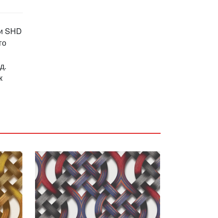
ки SHD
го
д.
к