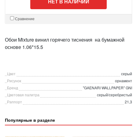
НЕТ В НАЛИЧИИ
Сравнение
Обои Mixture винил горячего тиснения на бумажной
основе 1.06*15.5
_Цвет
серый
_Рисунок
орнамент
_Бренд
"GAENARI WALLPAPER" GNI
_Цветовая палитра
серый/серебристый
_Раппорт
21,3
Популярные в разделе