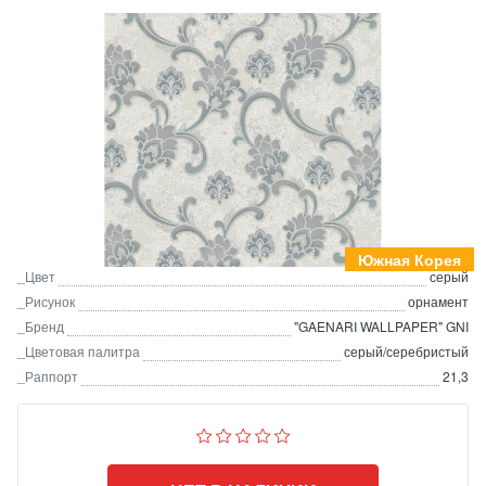
Южная Корея
_Цвет
серый
_Рисунок
орнамент
_Бренд
"GAENARI WALLPAPER" GNI
_Цветовая палитра
серый/серебристый
_Раппорт
21,3