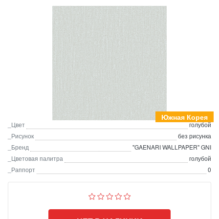
Южная Корея
_Цвет
голубой
_Рисунок
без рисунка
_Бренд
"GAENARI WALLPAPER" GNI
_Цветовая палитра
голубой
_Раппорт
0