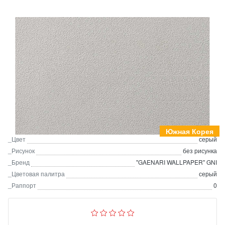
Южная Корея
_Цвет
серый
_Рисунок
без рисунка
_Бренд
"GAENARI WALLPAPER" GNI
_Цветовая палитра
серый
_Раппорт
0