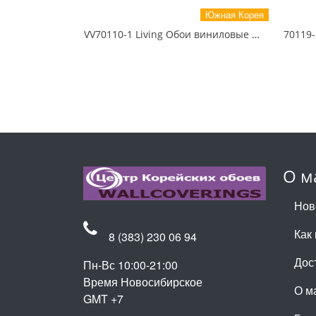
Южная Корея
VV70110-1 Living Обои виниловые на флизелиновой основе 1.06*15.6
О м
Нов
Как 
8 (383) 230 06 94
Дос
Пн-Вс 10:00-21:00
Время Новосибирское
О м
GMT +7