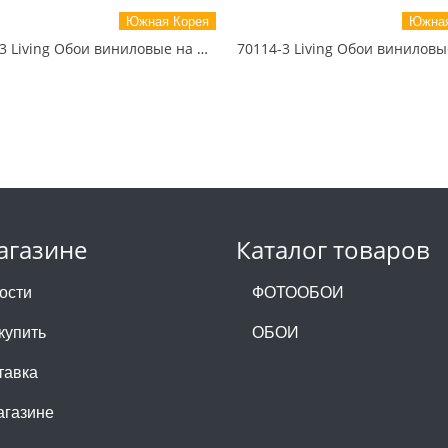
Южная Корея
Южная
70119-3 Living Обои виниловые на бумажной основе 1.06*15.6
агазине
Каталог товаров
ости
ФОТООБОИ
купить
ОБОИ
тавка
агазине