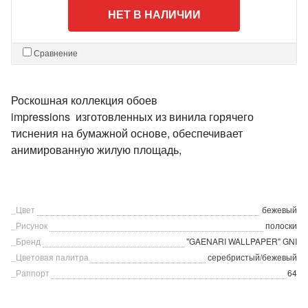
НЕТ В НАЛИЧИИ
Сравнение
Роскошная коллекция обоев
impressions изготовленных из винила горячего
тиснения на бумажной основе, обеспечивает
анимированную жилую площадь,
_Цвет
бежевый
_Рисунок
полоски
_Бренд
"GAENARI WALLPAPER" GNI
_Цветовая палитра
серебристый/бежевый
_Раппорт
64