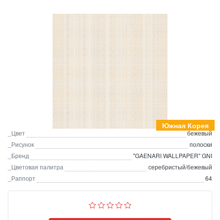
Южная Корея
_Цвет
бежевый
_Рисунок
полоски
_Бренд
"GAENARI WALLPAPER" GNI
_Цветовая палитра
серебристый/бежевый
_Раппорт
64