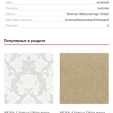
_Цвет
зелёный
_Рисунок
полоски
_Бренд
"Shinhan Wallcoverings" SH&D
_Цветовая палитра
зеленый/коричневый/бежевый
_Раппорт
0
Популярные в разделе
88269-1 Fresco Обои виниловые на бумажной основе 1.06*15.6
88268-4 Fresco Обои виниловые на бумажной основе 1.06*15.6