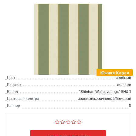
Южная Корея
_Цвет
зелёный
_Рисунок
полоски
_Бренд
"Shinhan Wallcoverings" SH&D
_Цветовая палитра
зеленый/коричневый/бежевый
_Раппорт
0