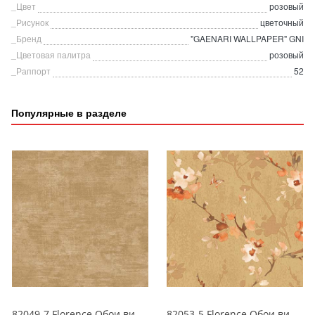
_Цвет
розовый
_Рисунок
цветочный
_Бренд
"GAENARI WALLPAPER" GNI
_Цветовая палитра
розовый
_Раппорт
52
Популярные в разделе
82049-7 Florence Обои виниловые на бумажной основе 1.06*15.6
82053-5 Florence Обои виниловые на бумажной основе 1.06*15.6