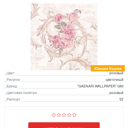
Южная Корея
_Цвет
розовый
_Рисунок
цветочный
_Бренд
"GAENARI WALLPAPER" GNI
_Цветовая палитра
розовый
_Раппорт
52