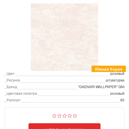
Южная Корея
_Цвет
розовый
_Рисунок
штукатурка
_Бренд
"GAENARI WALLPAPER" GNI
_Цветовая палитра
розовый
_Раппорт
60