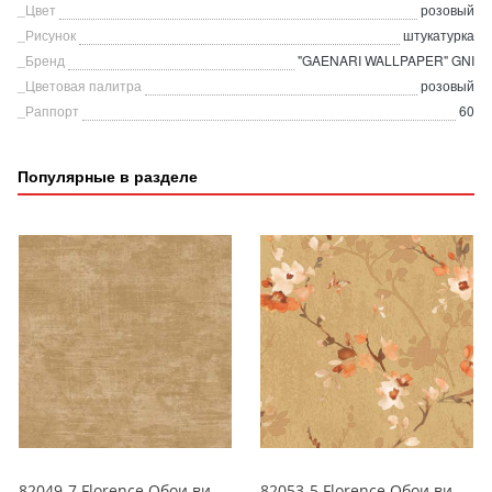
_Цвет
розовый
_Рисунок
штукатурка
_Бренд
"GAENARI WALLPAPER" GNI
_Цветовая палитра
розовый
_Раппорт
60
Популярные в разделе
82049-7 Florence Обои виниловые на бумажной основе 1.06*15.6
82053-5 Florence Обои виниловые на бумажной основе 1.06*15.6