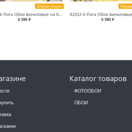
Южная Корея
Южная
82031-6 Flora Обои виниловые на бумажной основе 1.06*15.6
6 590 ₽
6 590 ₽
агазине
Каталог товаров
ости
ФОТООБОИ
купить
ОБОИ
тавка
агазине