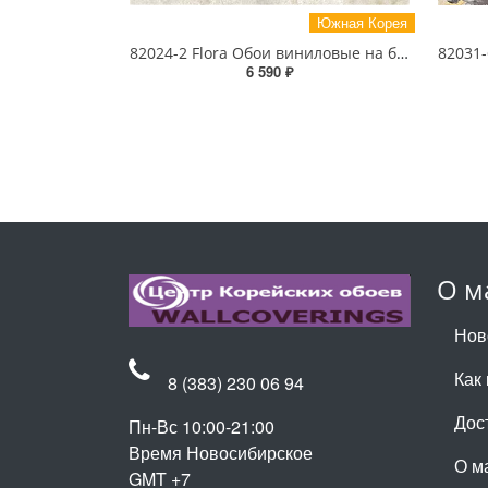
Южная Корея
82024-2 Flora Обои виниловые на бумажной основе 1.06*15.6
6 590 ₽
О м
Нов
Как 
8 (383) 230 06 94
Дос
Пн-Вс 10:00-21:00
Время Новосибирское
О м
GMT +7