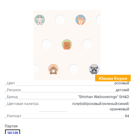
Южная Корея
_Цвет
розовый
_Рисунок
детский
_Бренд
"Shinhan Wallcoverings" SH&D
_Цветовая палитра
голубой/розовый/зеленый/синий/
оранжевый
_Раппорт
64
Партия
181129