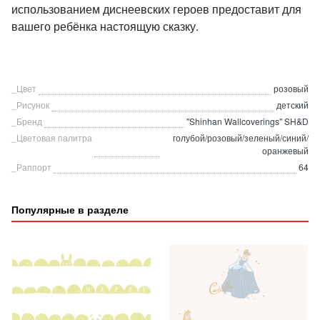
использованием диснеевских героев предоставит для
вашего ребёнка настоящую сказку.
_Цвет
розовый
_Рисунок
детский
_Бренд
"Shinhan Wallcoverings" SH&D
_Цветовая палитра
голубой/розовый/зеленый/синий/
оранжевый
_Раппорт
64
Популярные в разделе