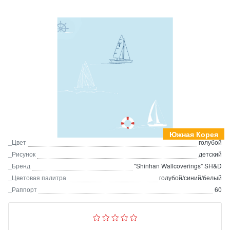
Южная Корея
_Цвет
голубой
_Рисунок
детский
_Бренд
"Shinhan Wallcoverings" SH&D
_Цветовая палитра
голубой/синий/белый
_Раппорт
60