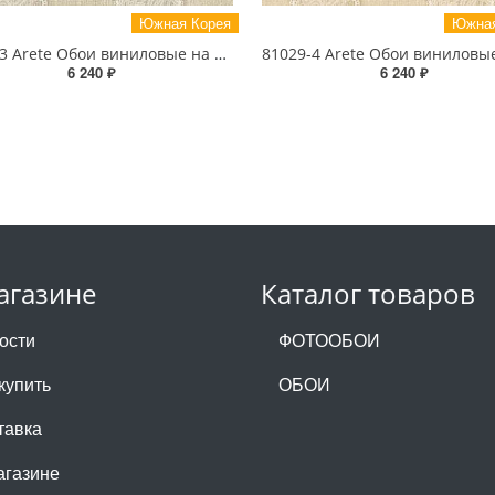
Южная Корея
Южная
81029-3 Arete Обои виниловые на бумажной основе 1.06*15.6
6 240 ₽
6 240 ₽
агазине
Каталог товаров
ости
ФОТООБОИ
купить
ОБОИ
тавка
агазине