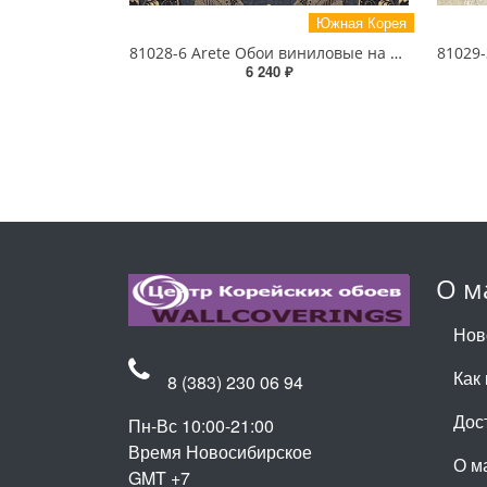
Южная Корея
81028-6 Arete Обои виниловые на бумажной основе 1.06*15.6
6 240 ₽
О м
Нов
Как 
8 (383) 230 06 94
Дос
Пн-Вс 10:00-21:00
Время Новосибирское
О м
GMT +7