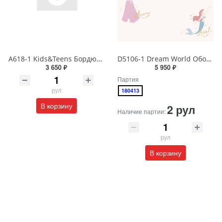
A618-1 Kids&Teens Бордюр виниловый на бумажной основе 1,06*10
D5106-1 Dream World Обои виниловые на бумажной основе 1.06*15.6
3 650 ₽
5 950 ₽
Партия
рул
180413
В корзину
2 рул
Наличие партии:
рул
В корзину