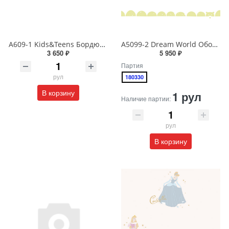
A609-1 Kids&Teens Бордюр виниловый на бумажной основе 1,06*10
A5099-2 Dream World Обои виниловые на бумажной основе 1.06*15.6
3 650 ₽
5 950 ₽
Партия
рул
180330
В корзину
1 рул
Наличие партии:
рул
В корзину