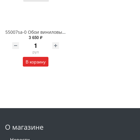
55007sa-0 Обои виниловые на флизелиновой основе под покраску антивандальные 1.06 X 25 м
3 650 ₽
рул
В корзину
О магазине
Новости