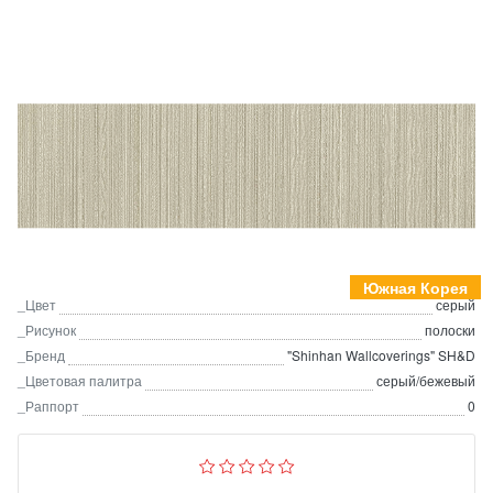
Южная Корея
_Цвет
серый
_Рисунок
полоски
_Бренд
"Shinhan Wallcoverings" SH&D
_Цветовая палитра
серый/бежевый
_Раппорт
0