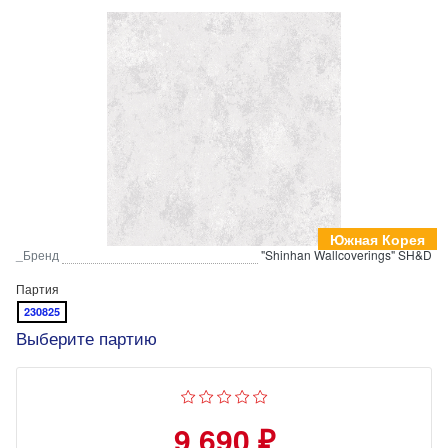
Южная Корея
_Бренд
"Shinhan Wallcoverings" SH&D
Партия
230825
Выберите партию
9 690 ₽