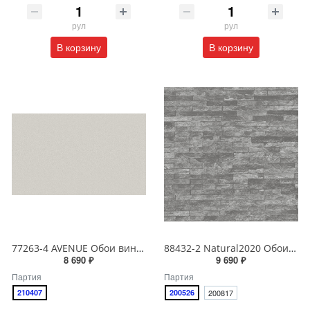
рул
рул
В корзину
В корзину
77263-4 AVENUE Обои виниловые на бумажной основе 1.06*15.5
88432-2 Natural2020 Обои виниловые на бумажной основе 1.06*15.6
8 690 ₽
9 690 ₽
Партия
Партия
210407
200526
200817