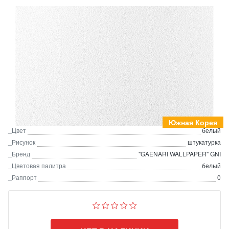
Южная Корея
_Цвет
белый
_Рисунок
штукатурка
_Бренд
"GAENARI WALLPAPER" GNI
_Цветовая палитра
белый
_Раппорт
0