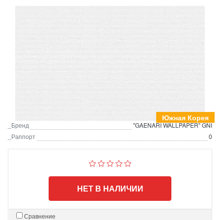
Южная Корея
_Бренд
"GAENARI WALLPAPER" GNI
_Раппорт
0
НЕТ В НАЛИЧИИ
Сравнение