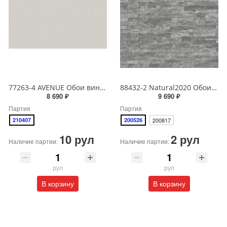
77263-4 AVENUE Обои виниловые на бумажной основе 1.06*15.5
88432-2 Natural2020 Обои виниловые на бумажной основе 1.06*15.6
8 690 ₽
9 690 ₽
Партия
Партия
210407
200526
200817
10 рул
2 рул
Наличие партии:
Наличие партии:
рул
рул
В корзину
В корзину