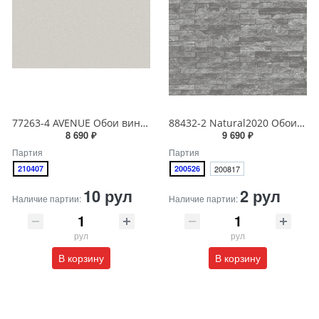
77263-4 AVENUE Обои виниловые на бумажной основе 1.06*15.5
88432-2 Natural2020 Обои виниловые на бумажной основе 1.06*15.6
8 690 ₽
9 690 ₽
Партия
Партия
210407
200526
200817
10 рул
2 рул
Наличие партии:
Наличие партии:
рул
рул
В корзину
В корзину