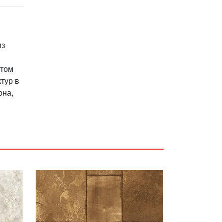
из
ктом
тур в
она,