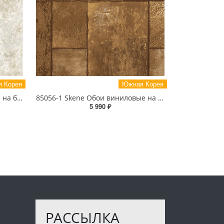
 Корея
Южная Корея
82024-2 Flora Обои виниловые на бумажной основе 1.06*15.6
85056-1 Skene Обои виниловые на бумажной основе 1.06*15.5
5 990 ₽
РАССЫЛКА