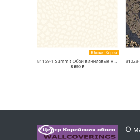
Южная Корея
81159-1 Summit Обои виниловые на бумажной основе 1.06*15.5
8 690 ₽
О м