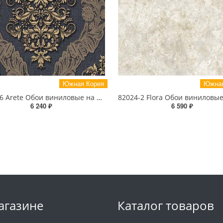
Южная Корея
Южная
81028-6 Arete Обои виниловые на бумажной основе 1.06*15.6
6 240 ₽
6 590 ₽
агазине
Каталог товаров