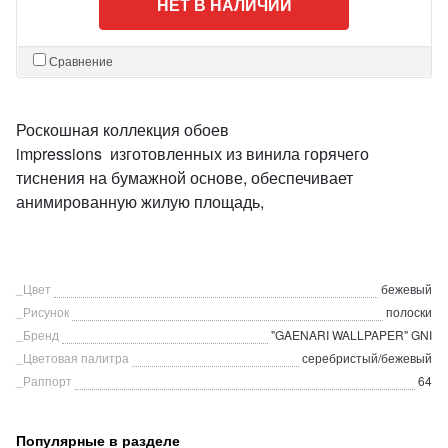
НЕТ В НАЛИЧИИ
Сравнение
Роскошная коллекция обоев
impressions изготовленных из винила горячего
тиснения на бумажной основе, обеспечивает
анимированную жилую площадь,
_Цвет
бежевый
_Рисунок
полоски
_Бренд
"GAENARI WALLPAPER" GNI
_Цветовая палитра
серебристый/бежевый
_Раппорт
64
Популярные в разделе