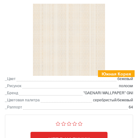
Южная Корея
_Цвет
бежевый
_Рисунок
полоски
_Бренд
"GAENARI WALLPAPER" GNI
_Цветовая палитра
серебристый/бежевый
_Раппорт
64