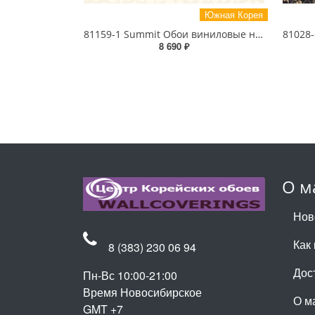
Южная Корея
81159-1 Summit Обои виниловые на бумажной основе 1.06*15.5
8 690 ₽
О м
Нов
Как 
8 (383) 230 06 94
Дос
Пн-Вс 10:00-21:00
Время Новосибирское
О м
GMT +7