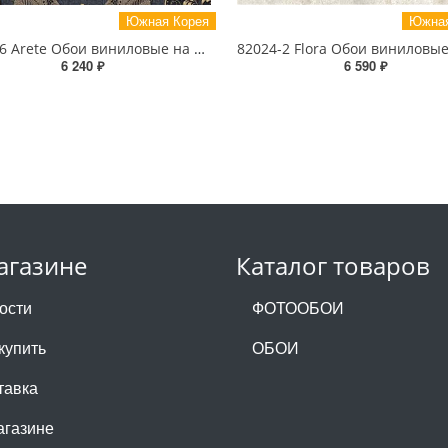
Южная Корея
Южная
81028-6 Arete Обои виниловые на бумажной основе 1.06*15.6
6 240 ₽
6 590 ₽
агазине
Каталог товаров
ости
ФОТООБОИ
купить
ОБОИ
тавка
агазине