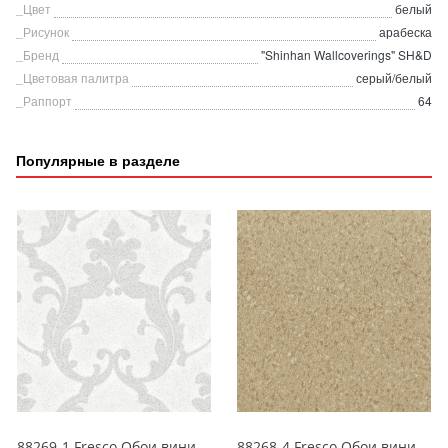
_Цвет
белый
_Рисунок
арабеска
_Бренд
"Shinhan Wallcoverings" SH&D
_Цветовая палитра
серый/белый
_Раппорт
64
Популярные в разделе
88269-1 Fresco Обои виниловые на бумажной основе 1.06*15.6
88268-4 Fresco Обои виниловые на бумажной основе 1.06*15.6