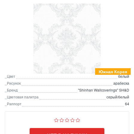
Южная Корея
_Цвет
белый
_Рисунок
арабеска
_Бренд
"Shinhan Wallcoverings" SH&D
_Цветовая палитра
серый/белый
_Раппорт
64