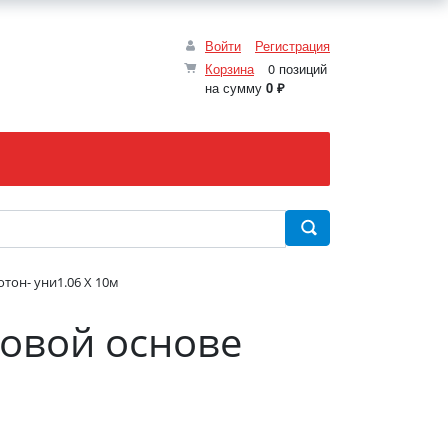
Войти
Регистрация
Корзина
0 позиций
на сумму
0 ₽
тон- уни1.06 X 10м
овой основе