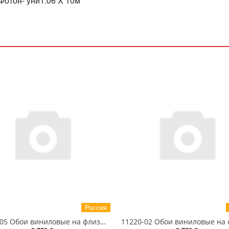
отон- уни1.06 X 10м
Россия
11220-05 Обои виниловые на флизелиновой основе Фотон- уни1.06 X 10м