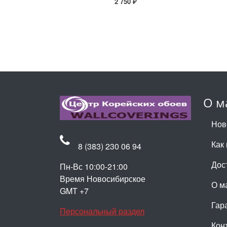
2 750 ₽
О м
Нов
Как 
8 (383) 230 06 94
Дос
Пн-Вс 10:00-21:00
Время Новосибирское
О м
GMT +7
Гар
Персональный раздел
Кон