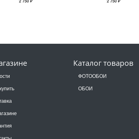
2 750 ₽
2 750 ₽
агазине
Каталог товаров
ости
ФОТООБОИ
купить
ОБОИ
тавка
агазине
антия
такты