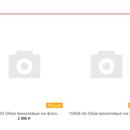
Россия
10968-03 Обои виниловые на флизелиновой основе EcoLine PaintWall 1.06 X 10 м
2 990 ₽