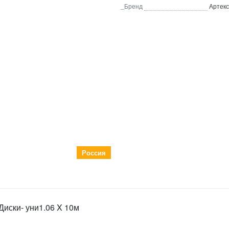
_Бренд
Артекс
Россия
иски- уни1.06 X 10м