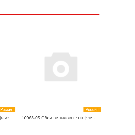
Россия
Россия
10968-04 Обои виниловые на флизелиновой основе EcoLine PaintWall 1.06 X 10 м
10968-05 Обои виниловые на флизелиновой основе EcoLine PaintWall 1.06 X 10 м