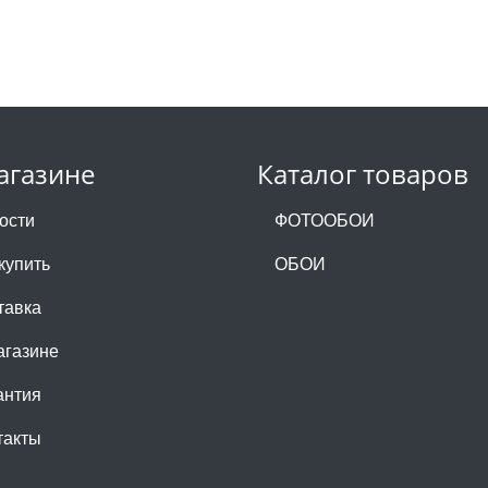
агазине
Каталог товаров
ости
ФОТООБОИ
купить
ОБОИ
тавка
агазине
антия
такты