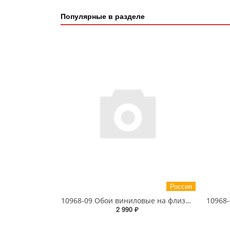
Популярные в разделе
Россия
10968-09 Обои виниловые на флизелиновой основе EcoLine PaintWall 1.06 X 10 м
2 990 ₽