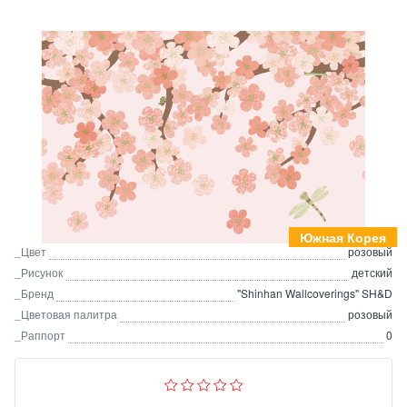
Южная Корея
_Цвет
розовый
_Рисунок
детский
_Бренд
"Shinhan Wallcoverings" SH&D
_Цветовая палитра
розовый
_Раппорт
0