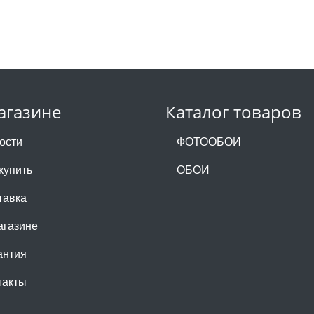
агазине
Каталог товаров
ости
ФОТООБОИ
купить
ОБОИ
тавка
агазине
антия
такты