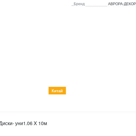
_Бренд
АВРОРА-ДЕКОР
Китай
иски- уни1.06 X 10м