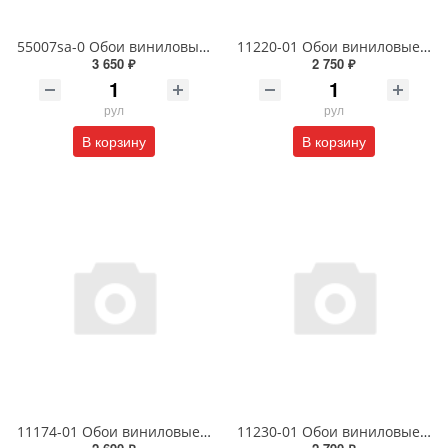
55007sa-0 Обои виниловые на флизелиновой основе под покраску антивандальные 1.06 X 25 м
11220-01 Обои виниловые на флизелиновой основе Фотон- уни1.06 X 10 м
3 650 ₽
2 750 ₽
рул
рул
В корзину
В корзину
11174-01 Обои виниловые на флизелиновой основе Сорренто1.06 X 10м
11230-01 Обои виниловые на флизелиновой основе Диски- уни1.06 X 10м