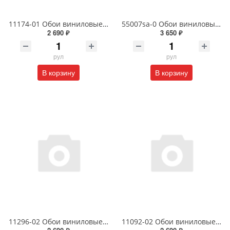
11174-01 Обои виниловые на флизелиновой основе Сорренто1.06 X 10м
55007sa-0 Обои виниловые на флизелиновой основе под покраску антивандальные 1.06 X 25 м
2 690 ₽
3 650 ₽
рул
рул
В корзину
В корзину
11296-02 Обои виниловые на флизелиновой основе Наоми- уни1.06 X 10м
11092-02 Обои виниловые на флизелиновой основе 1.06 X 10 м