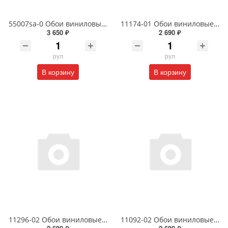
55007sa-0 Обои виниловые на флизелиновой основе под покраску антивандальные 1.06 X 25 м
11174-01 Обои виниловые на флизелиновой основе Сорренто1.06 X 10м
3 650 ₽
2 690 ₽
рул
рул
В корзину
В корзину
11296-02 Обои виниловые на флизелиновой основе Наоми- уни1.06 X 10м
11092-02 Обои виниловые на флизелиновой основе 1.06 X 10 м