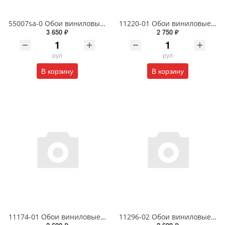
55007sa-0 Обои виниловые на флизелиновой основе под покраску антивандальные 1.06 X 25 м
11220-01 Обои виниловые на флизелиновой основе Фотон- уни1.06 X 10 м
3 650 ₽
2 750 ₽
рул
рул
В корзину
В корзину
11174-01 Обои виниловые на флизелиновой основе Сорренто1.06 X 10м
11296-02 Обои виниловые на флизелиновой основе Наоми- уни1.06 X 10м