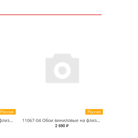
Россия
Россия
11209-01 Обои виниловые на флизелиновой основе Северная столица-уни1.06 X 10м
11067-04 Обои виниловые на флизелиновой основе 1.06 X 10м
2 690 ₽