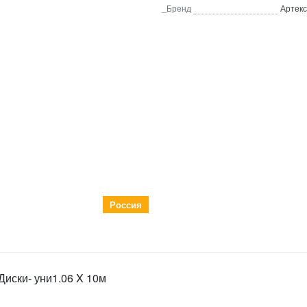
_Бренд
Артекс
Россия
иски- уни1.06 X 10м