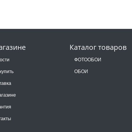
агазине
Каталог товаров
ости
ФОТООБОИ
купить
ОБОИ
тавка
агазине
антия
такты