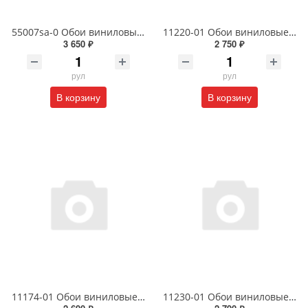
55007sa-0 Обои виниловые на флизелиновой основе под покраску антивандальные 1.06 X 25 м
11220-01 Обои виниловые на флизелиновой основе Фотон- уни1.06 X 10 м
3 650 ₽
2 750 ₽
рул
рул
В корзину
В корзину
11174-01 Обои виниловые на флизелиновой основе Сорренто1.06 X 10м
11230-01 Обои виниловые на флизелиновой основе Диски- уни1.06 X 10м